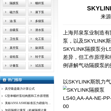
隔膜泵
螺杆泵
SKYL
磁力泵
液下泵
来源
油 泵
多级泵
自吸泵
潜水泵
上海邦泉泵业制造有
卫生泵
化工泵
泵，以及SKYLIN
真空泵
旋涡泵
SKYLINK隔膜泵
差异，但工作原理和维修
齿轮泵
转子泵
例讲解气动隔膜泵的
计量泵
试压泵
以SKYLINK斯凯力气
真空吸盘吸力计算公式
G型单螺杆泵结构图和工作原理图
美标ANSI ASME标准压力磅级与国标压力、管
加药隔膜计量泵（机械隔膜计量泵）工作原理图及